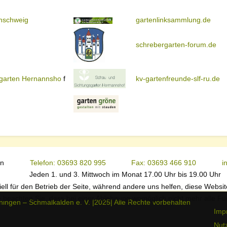
nschweig
gartenlinksammlung.de
schrebergarten-forum.de
sgarten Hernannsho
f
kv-gartenfreunde-slf-ru.de
en
Telefon: 03693 820 995
Fax: 03693 466 910
i
Jeden 1. und 3. Mittwoch im Monat 17.00 Uhr bis 19.00 Uhr
ell für den Betrieb der Seite, während andere uns helfen, diese Websi
 beachten Sie, dass bei einer Ablehnung womöglich nicht mehr alle Fun
ingen – Schmalkalden e. V. |2025| Alle Rechte vorbehalten
Imp
Nut