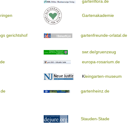
gartenflora.de
ringen
Gartenakademie
gs gerichtshof
gartenfreunde-orlatal.de
swr.de/gruenzeug
.de
europa-rosarium.de
K
leingarten-museum
.de
gartenheinz.de
Stauden-Stade